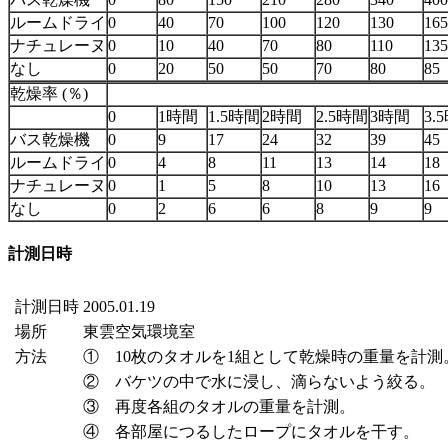
ルームドライ
0
40
70
100
120
130
165
ナチュレーヌ
0
10
40
70
80
110
135
なし
0
20
50
50
70
80
85
乾燥率 (％)
0
1時間
1.5時間
2時間
2.5時間
3時間
3.
バス乾燥機
0
9
17
24
32
39
45
ルームドライ
0
4
8
11
13
14
18
ナチュレーヌ
0
1
5
8
10
13
16
なし
0
2
6
6
8
9
9
計測日時
計測日時
2005.01.19
場所
東雲空気環境室
方法
① 10枚のタオルを1組として乾燥時の重量を計測
② バケツの中で水に浸し、滴らないよう絞る。
③ 再度各組のタオルの重量を計測。
④ 各部屋につるしたロープにタオルを干す。