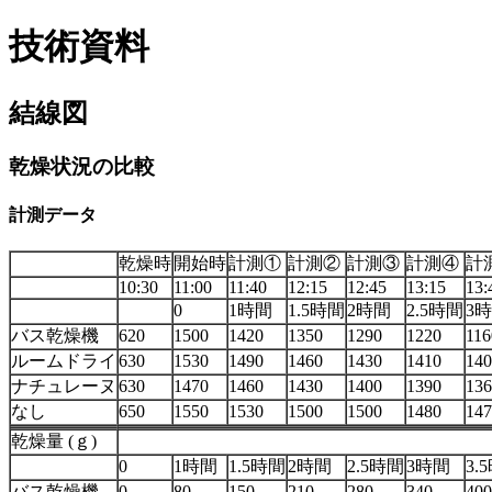
技術資料
結線図
乾燥状況の比較
計測データ
乾燥時
開始時
計測①
計測②
計測③
計測④
計
10:30
11:00
11:40
12:15
12:45
13:15
13:
0
1時間
1.5時間
2時間
2.5時間
3
バス乾燥機
620
1500
1420
1350
1290
1220
116
ルームドライ
630
1530
1490
1460
1430
1410
140
ナチュレーヌ
630
1470
1460
1430
1400
1390
136
なし
650
1550
1530
1500
1500
1480
147
乾燥量 (ｇ)
0
1時間
1.5時間
2時間
2.5時間
3時間
3.
バス乾燥機
0
80
150
210
280
340
400