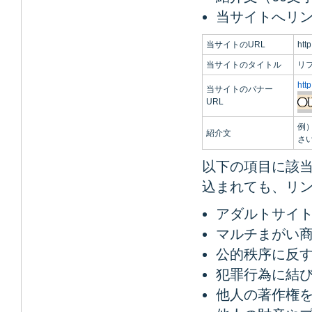
当サイトへリン
当サイトのURL
htt
当サイトのタイトル
リ
htt
当サイトのバナー
URL
例
紹介文
さ
以下の項目に該
込まれても、リ
アダルトサイト
マルチまがい
公的秩序に反
犯罪行為に結
他人の著作権