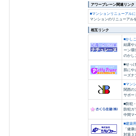
アワーブレーン関連リンク
■マンションリニューアルに
マンションのリニューアル
相互リンク
■かしこ
結露や
ーン環
のかし
■せっ
肌にや
ーズナ
■マン
関西の
サポー
■防犯
防犯ガ
中間マ
■建築
「健康
対策３